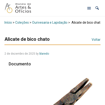
Início
>
Coleções
>
Ourivesaria e Lapidação
>
Alicate de bico chato
Alicate de bico chato
Voltar
2 de dezembro de 2025
by
blaredo
Documento