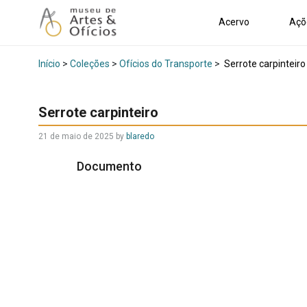
Acervo
Açõ
Início
>
Coleções
>
Ofícios do Transporte
>
Serrote carpinteiro
Serrote carpinteiro
21 de maio de 2025
by
blaredo
Documento