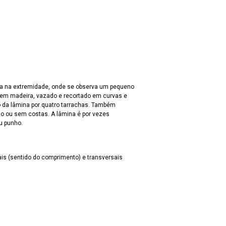
ta na extremidade, onde se observa um pequeno
bo em madeira, vazado e recortado em curvas e
o da lâmina por quatro tarrachas. Também
o ou sem costas. A lâmina é por vezes
u punho.
ais (sentido do comprimento) e transversais