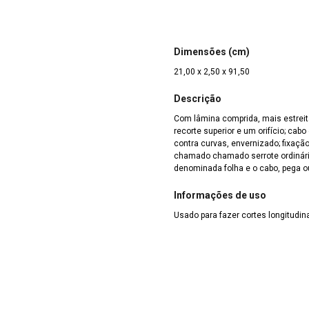
Dimensões (cm)
21,00 x 2,50 x 91,50
Descrição
Com lâmina comprida, mais estrei
recorte superior e um orifício; ca
contra curvas, envernizado; fixaçã
chamado chamado serrote ordinári
denominada folha e o cabo, pega o
Informações de uso
Usado para fazer cortes longitudin
(sentido da largura) de madeiras
Marcas e Inscrições
Inscrição no cabo: "F.A.C"
Artista/Criador