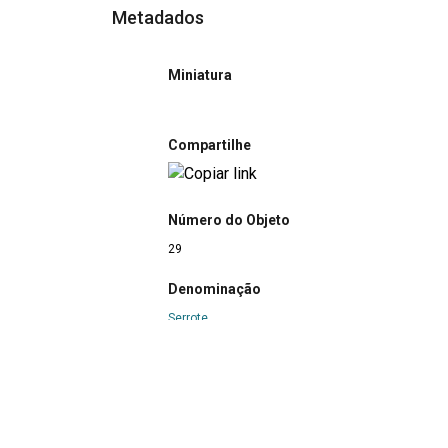
Metadados
Miniatura
Compartilhe
Número do Objeto
29
Denominação
Serrote
Título
Serrote carpinteiro
Classe