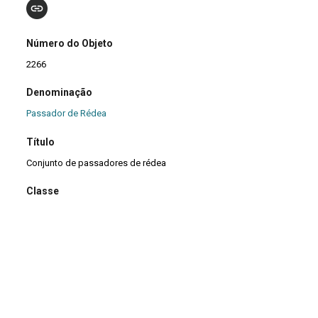
Número do Objeto
2266
Denominação
Passador de Rédea
Título
Conjunto de passadores de rédea
Classe
11 Transporte
|
11 Transporte
>
11.1 Acessório de Transporte
Terrestre
Grupo
Ofícios do Fogo
>
Fundidor e Funileiro
|
Ofícios do Fogo
Marcas e Inscrições