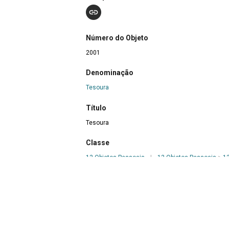
Número do Objeto
2001
Denominação
Tesoura
Título
Tesoura
Classe
12 Objetos Pessoais
|
12 Objetos Pessoais
>
12
Grupo
Ofícios do Fio e do Tecido
>
Costureira
|
Ofícios