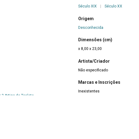
Século XIX
|
Século XX
Origem
Desconhecida
Dimensões (cm)
x 8,00 x 23,00
Artista/Criador
Não especificado
Marcas e Inscrições
Inexistentes
.3 Artigo de Toalete
Forma de Aquisição
Doação
 do Fio e do Tecido