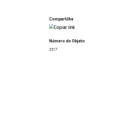
Compartilhe
Número do Objeto
2317
Denominação
Carda
Título
Carda
Classe
06 Trabalho
|
06 Trabalho
>
06.5 Equipamento d
Grupo
Ofícios do Fio e do Tecido
>
Fiandeira
|
Ofícios 