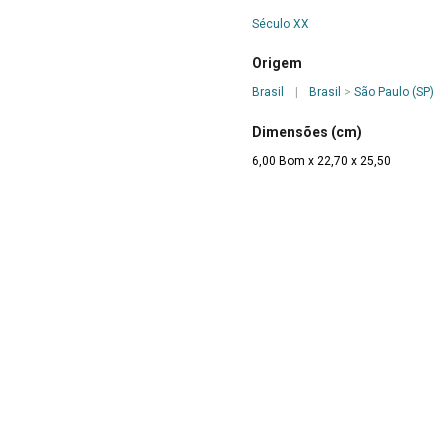
Século XX
Origem
Brasil
|
Brasil
>
São Paulo (SP)
Dimensões (cm)
6,00 Bom x 22,70 x 25,50
Descrição
Carda composta de duas parte igu
forma retangular, tendo a superfíci
crivada de pequenas e uniformes 
cabo, de secção retangular e acha
Artista/Criador
Não especificado
e Fiação/Tecelagem
Marcas e Inscrições
Escrito com pincel: "Rita" Marcado com ca
S/A ANTIGA PATENTE EUROPÉA ARA
do Fio e do Tecido