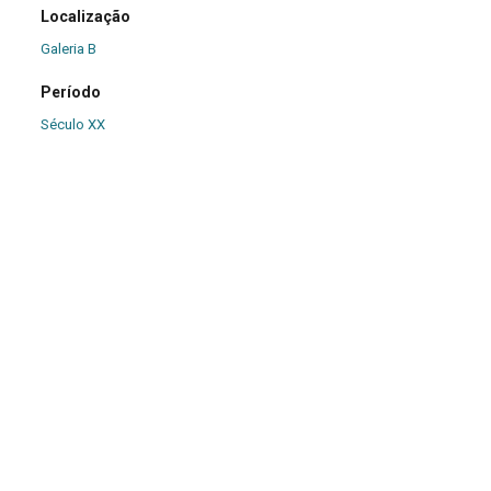
Localização
Galeria B
Período
Século XX
Origem
Desconhecida
Dimensões (cm)
56,50 x 44,00 x 232,00
Descrição
Mesa de madeira, comprida e estreita, com a superfície
afunilada e com ondulações, mais fina ao meio; sustentada por
quatro pés, dois em cada extremidade.
Marcas e Inscrições
Inexistentes.