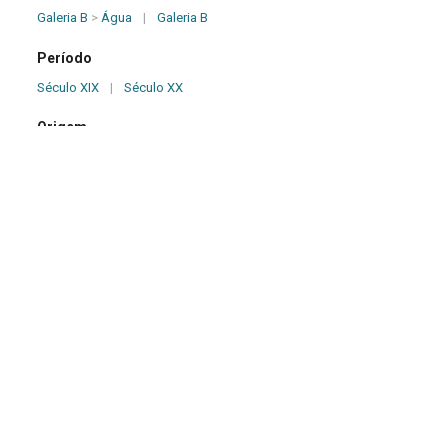
Galeria B
>
Água
|
Galeria B
Período
Século XIX
|
Século XX
Origem
Desconhecida
Dimensões (cm)
28,00 x 18,50 x 83,00
Descrição
Gárgula de pedra-sabão, esculpida no formato de uma cobra,
com o corpo coberto por escamas; cabeça com olhos
salientes; boca aberta, com dentes afiados e língua a mostra;
parte interna da cobra côncava, onde passa o cano.
Marcas e Inscrições
Inexistentes