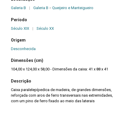
Galeria B
|
Galeria B
>
Queijeiro e Manteigueiro
Período
Século XIX
|
Século XX
Origem
Desconhecida
Dimensões (cm)
104,00 x 124,00 x 58,00 - Dimensões da caixa: 41 x 88 x 41
Descrição
Caixa paralelepípedica de madeira, de grandes dimensões,
reforçada com aros de ferro transversais nas extremidades,
com um pino de ferro fixado ao meio das laterais
quadrangulares transversais , que se encaixam em duas
travessas laterais superiores de um cavalete de madeira, com
pernas em secção retangular amarradas inferiormente por um
travessão longitudinal, duas travessas laterais e dois outros
travessões longitudinais superiores; um dos pinos da caixa