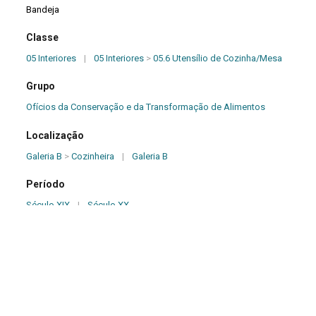
Bandeja
Classe
05 Interiores
|
05 Interiores
>
05.6 Utensílio de Cozinha/Mesa
Grupo
Ofícios da Conservação e da Transformação de Alimentos
Localização
Galeria B
>
Cozinheira
|
Galeria B
Período
Século XIX
|
Século XX
Origem
Desconhecida
Dimensões (cm)
2,30 x 55,00 x 42,50 - Peso (kg): 1.000,00