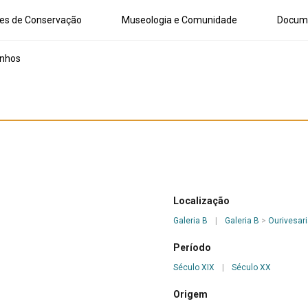
es de Conservação
Museologia e Comunidade
Docum
inhos
Localização
Galeria B
|
Galeria B
>
Ourivesar
Período
Século XIX
|
Século XX
Origem