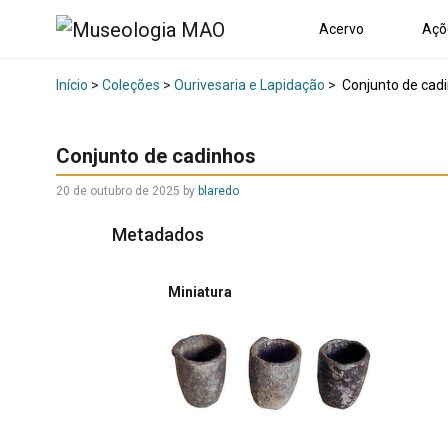
Acervo
Açõ
Início
>
Coleções
>
Ourivesaria e Lapidação
>
Conjunto de cad
Conjunto de cadinhos
20 de outubro de 2025
by
blaredo
Metadados
Miniatura