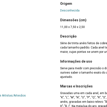
Origem
Desconhecida
Dimensões (cm)
11,00 x 7,50 x 2,50
Descrição
Série de trinta anéis feitos de co
cada tamanho padrão. Cada anel t
maior, cujas pontas se unem por u
Informações de uso
Serve para medir com precisão o di
ourives saber o tamanho exato do a
ajustado.
Marcas e Inscrições
Gravadas uma em cada anel, em baixo rel
e Artistas/Artesãos
"K", "L", "M", "N", "O", "P", "Q", "R", "S", "T", "U"< "18"; "V", "X", "Y", "Z". Nos quatro últimos
anéis, gravadas em baixo relevo: "B (
H"; "B, I". Na meia-lua do aro, gr