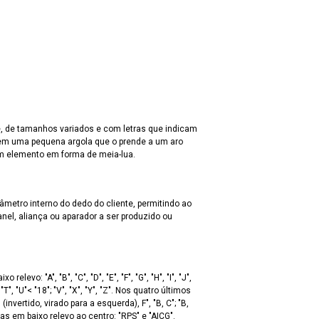
bre, de tamanhos variados e com letras que indicam
em uma pequena argola que o prende a um aro
m elemento em forma de meia-lua.
âmetro interno do dedo do cliente, permitindo ao
nel, aliança ou aparador a ser produzido ou
evo: "A", "B", "C", "D", "E", "F", "G", "H", "I", "J",
invertido, virado para a esquerda), F", "B, C"; "B,
avadas em baixo relevo ao centro: "RPS" e "AICG".