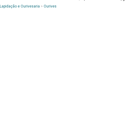
 Lapidação e Ourivesaria
>
Ourives
Artista/Criador
Não Especificado
Forma de Aquisição
Doação