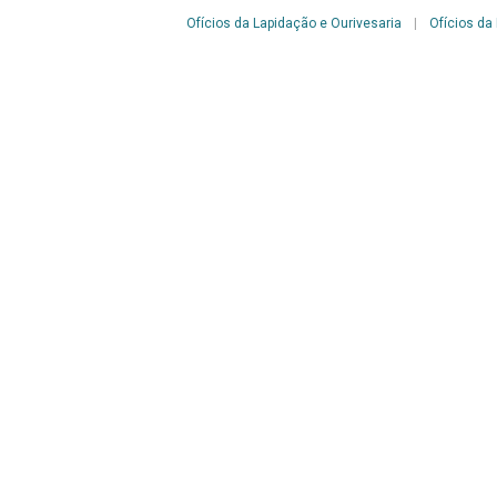
Ofícios da Lapidação e Ourivesaria
|
Ofícios da
Localização
Galeria B
|
Galeria B
>
Ourivesaria
Período
Século XIX
|
Século XX
Continuar navegando
Voltar para a lista de itens