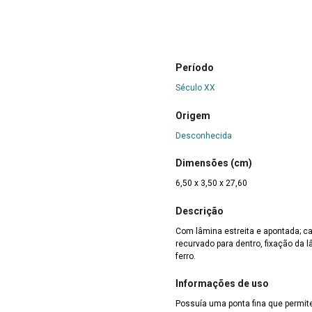
Período
Século XX
Origem
Desconhecida
Dimensões (cm)
6,50 x 3,50 x 27,60
Descrição
Com lâmina estreita e apontada; c
recurvado para dentro, fixação da 
ferro.
Informações de uso
Possuía uma ponta fina que permite