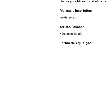
chapas possibilitando a abertura de
Marcas e Inscrições
Inexistentes
Artista/Criador
Não especificado
Forma de Aquisição
Doação
e Artistas/Artesãos
Ténicas
Envernizamento
|
Fundição
|
deira
Materiais
Aço
|
Ferro
|
Madeira