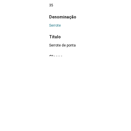
35
Denominação
Serrote
Título
Serrote de ponta
Classe
06 Trabalho
|
06 Trabalho
>
06.3 Equipamento d
Grupo
Ofícios da Madeira
>
Carpinteiro
|
Ofícios da Ma
Localização
Galeria A
>
Carpinteiro de Roda
|
Galeria A