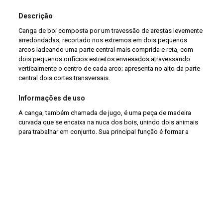
Descrição
Canga de boi composta por um travessão de arestas levemente
arredondadas, recortado nos extremos em dois pequenos
arcos ladeando uma parte central mais comprida e reta, com
dois pequenos orifícios estreitos enviesados atravessando
verticalmente o centro de cada arco; apresenta no alto da parte
central dois cortes transversais.
Informações de uso
A canga, também chamada de jugo, é uma peça de madeira
curvada que se encaixa na nuca dos bois, unindo dois animais
para trabalhar em conjunto. Sua principal função é formar a
“parelha”, permitindo que a força dos bois seja distribuída e
transmitida ao carro de bois ou a outros implementos. Ajustada
à anatomia dos animais, garante maior estabilidade e eficiência
no deslocamento de cargas. Essencial no trabalho rural
tradicional, a canga integra o conjunto de saberes ligados à
tração animal e ao transporte no interior do Brasil, sendo
também um elemento representativo da cultura e das práticas
do campo.