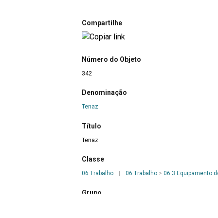
Compartilhe
Número do Objeto
342
Denominação
Tenaz
Título
Tenaz
Classe
06 Trabalho
|
06 Trabalho
>
06.3 Equipamento d
Grupo
Ofícios do Fogo
>
Ferreiro
|
Ofícios do Fogo