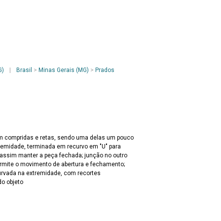
G)
|
Brasil
>
Minas Gerais (MG)
>
Prados
em compridas e retas, sendo uma delas um pouco
remidade, terminada em recurvo em "U" para
 assim manter a peça fechada; junção no outro
rmite o movimento de abertura e fechamento;
curvada na extremidade, com recortes
do objeto