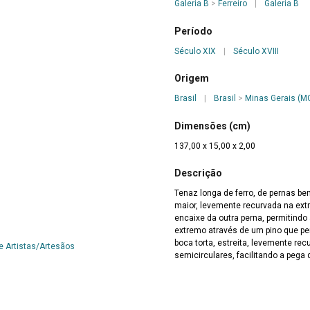
Galeria B
>
Ferreiro
|
Galeria B
Período
Século XIX
|
Século XVIII
Origem
Brasil
|
Brasil
>
Minas Gerais (M
Dimensões (cm)
137,00 x 15,00 x 2,00
Descrição
Tenaz longa de ferro, de pernas b
maior, levemente recurvada na ext
encaixe da outra perna, permitindo
extremo através de um pino que pe
boca torta, estreita, levemente re
e Artistas/Artesãos
semicirculares, facilitando a pega 
Artista/Criador
Não especificado