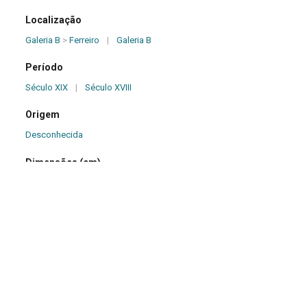
Localização
Galeria B
>
Ferreiro
|
Galeria B
Período
Século XIX
|
Século XVIII
Origem
Desconhecida
Dimensões (cm)
48,00 x 1,20 x 25,20
Descrição
Espelho de fechadura com formato recortado, semelhante a um
coração estilizado. Na parte inferior, apresenta ponta em forma
de losango, decorada ao centro por dois elementos curvos. O
conjunto possui quatro orifícios de fixação. O buraco da chave é
levemente deslocado para o lado e, atrás dele, há uma caixa que
protege o mecanismo da tranca. No centro, existe um furo para