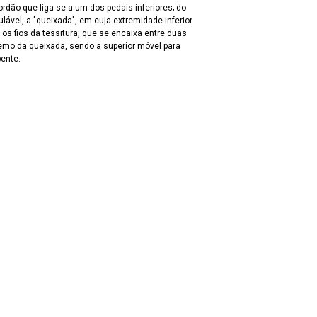
ordão que liga-se a um dos pedais inferiores; do
lável, a "queixada", em cuja extremidade inferior
 os fios da tessitura, que se encaixa entre duas
remo da queixada, sendo a superior móvel para
pente.