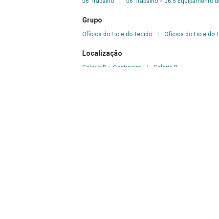
06 Trabalho
|
06 Trabalho
>
06.5 Equipamento d
Grupo
Ofícios do Fio e do Tecido
|
Ofícios do Fio e do 
Localização
Galeria B
>
Costureira
|
Galeria B
Período
Século XIX
|
Século XX
Origem
Desconhecida
Dimensões (cm)
205,00 x 161,00 x 182,00 x 34,00