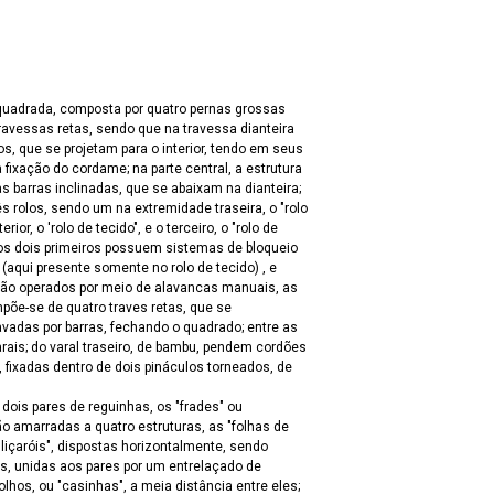
uadrada, composta por quatro pernas grossas
travessas retas, sendo que na travessa dianteira
, que se projetam para o interior, tendo em seus
fixação do cordame; na parte central, a estrutura
s barras inclinadas, que se abaixam na dianteira;
s rolos, sendo um na extremidade traseira, o "rolo
ior, o 'rolo de tecido", e o terceiro, o "rolo de
(aqui presente somente no rolo de tecido) , e
são operados por meio de alavancas manuais, as
ompõe-se de quatro traves retas, que se
vadas por barras, fechando o quadrado; entre as
arais; do varal traseiro, de bambu, pendem cordões
fixadas dentro de dois pináculos torneados, de
dois pares de reguinhas, os "frades" ou
ão amarradas a quatro estruturas, as "folhas de
 "liçaróis", dispostas horizontalmente, sendo
res, unidas aos pares por um entrelaçado de
lhos, ou "casinhas", a meia distância entre eles;