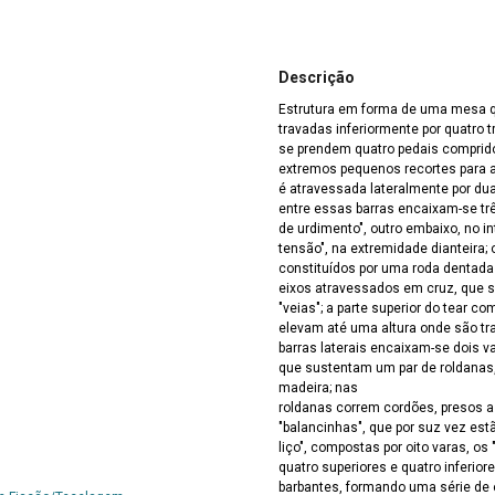
Descrição
Estrutura em forma de uma mesa q
travadas inferiormente por quatro 
se prendem quatro pedais compridos
extremos pequenos recortes para a 
é atravessada lateralmente por dua
entre essas barras encaixam-se trê
de urdimento", outro embaixo, no inter
tensão", na extremidade dianteira; os dois primeiros possuem sistemas de bloqueio
constituídos por uma roda dentada 
eixos atravessados em cruz, que 
"veias"; a parte superior do tear c
elevam até uma altura onde são tra
barras laterais encaixam-se dois v
que sustentam um par de roldanas, 
madeira; nas
roldanas correm cordões, presos a 
"balancinhas", que por suz vez est
liço", compostas por oito varas, os
quatro superiores e quatro inferio
barbantes, formando uma série de o