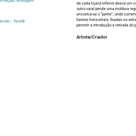
e Fiação/Tecelagem
de cada liçarol inferior desce um c
outro varal pende uma moldura regu
encontra-se o "pente", onde correm
hastes horizontais, fixadas no ext
Tecido
>
Tecelã
permitir a introdução e retirada do 
Artista/Criador
Não especificado
Marcas e Inscrições
Inexistentes
Forma de Aquisição
Doação