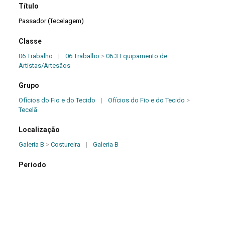
Título
Passador (Tecelagem)
Classe
06 Trabalho
|
06 Trabalho
>
06.3 Equipamento de
Artistas/Artesãos
Grupo
Ofícios do Fio e do Tecido
|
Ofícios do Fio e do Tecido
>
Tecelã
Localização
Galeria B
>
Costureira
|
Galeria B
Período
Século XX
Origem
Desconhecida