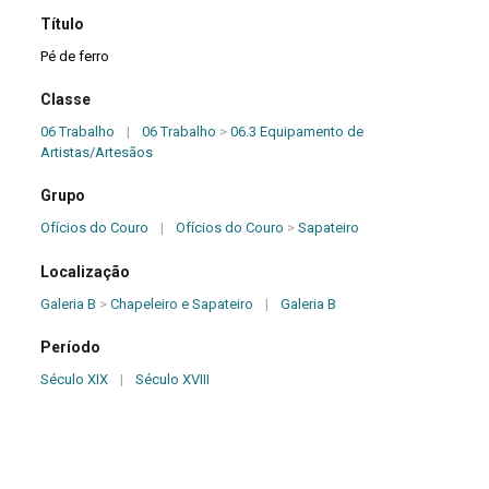
Título
Pé de ferro
Classe
06 Trabalho
|
06 Trabalho
>
06.3 Equipamento de
Artistas/Artesãos
Grupo
Ofícios do Couro
|
Ofícios do Couro
>
Sapateiro
Localização
Galeria B
>
Chapeleiro e Sapateiro
|
Galeria B
Período
Século XIX
|
Século XVIII
Origem
Desconhecida