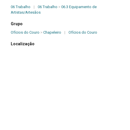
06 Trabalho
|
06 Trabalho
>
06.3 Equipamento de
Artistas/Artesãos
Grupo
Ofícios do Couro
>
Chapeleiro
|
Ofícios do Couro
Localização
Galeria B
>
Chapeleiro e Sapateiro
|
Galeria B
Período
Século XIX
Origem
Brasil
>
Minas Gerais (MG)
>
Araçuaí
|
Brasil
|
Brasil
>
Minas
Gerais (MG)
Dimensões (cm)
12,50 x 15,50 x 17,00
Descrição