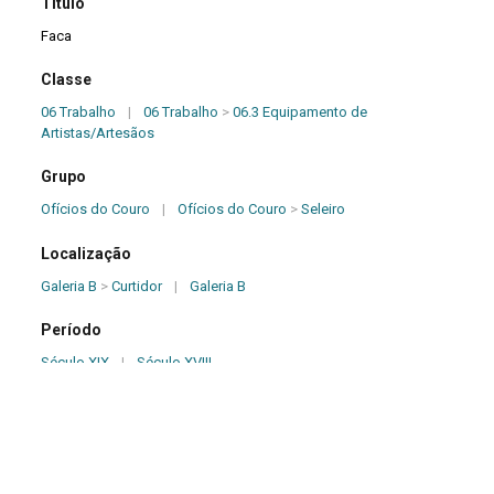
Título
Faca
Classe
06 Trabalho
|
06 Trabalho
>
06.3 Equipamento de
Artistas/Artesãos
Grupo
Ofícios do Couro
|
Ofícios do Couro
>
Seleiro
Localização
Galeria B
>
Curtidor
|
Galeria B
Período
Século XIX
|
Século XVIII
Origem
Desconhecida
Dimensões (cm)