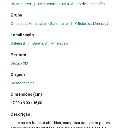
05 Interiores
|
05 Interiores
>
05.4 Objeto de Iluminação
Grupo
Ofícios da Mineração
>
Garimpeiro
|
Ofícios da Mineração
Localização
Galeria B
|
Galeria B
>
Mineração
Período
Século XIX
Origem
Desconhecida
Dimensões (cm)
17,00 x 9,00 x 16,00
Descrição
Lanterna em formato cilíndrico, composta por quatro partes