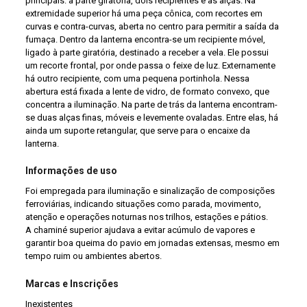
principais: a parte giratória, dois recipientes e as alças. Na
extremidade superior há uma peça cônica, com recortes em
curvas e contra-curvas, aberta no centro para permitir a saída da
fumaça. Dentro da lanterna encontra-se um recipiente móvel,
ligado à parte giratória, destinado a receber a vela. Ele possui
um recorte frontal, por onde passa o feixe de luz. Externamente
há outro recipiente, com uma pequena portinhola. Nessa
abertura está fixada a lente de vidro, de formato convexo, que
concentra a iluminação. Na parte de trás da lanterna encontram-
se duas alças finas, móveis e levemente ovaladas. Entre elas, há
ainda um suporte retangular, que serve para o encaixe da
lanterna.
Informações de uso
Foi empregada para iluminação e sinalização de composições
ferroviárias, indicando situações como parada, movimento,
atenção e operações noturnas nos trilhos, estações e pátios.
A chaminé superior ajudava a evitar acúmulo de vapores e
garantir boa queima do pavio em jornadas extensas, mesmo em
tempo ruim ou ambientes abertos.
Marcas e Inscrições
Inexistentes