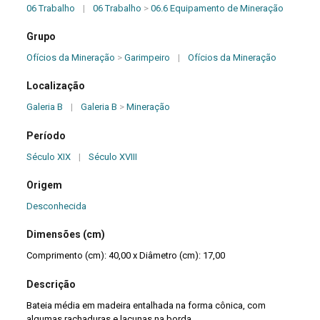
06 Trabalho
|
06 Trabalho
>
06.6 Equipamento de Mineração
Grupo
Ofícios da Mineração
>
Garimpeiro
|
Ofícios da Mineração
Localização
Galeria B
|
Galeria B
>
Mineração
Período
Século XIX
|
Século XVIII
Origem
Desconhecida
Dimensões (cm)
Comprimento (cm): 40,00 x Diâmetro (cm): 17,00
Descrição
Bateia média em madeira entalhada na forma cônica, com
algumas rachaduras e lacunas na borda.