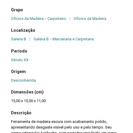
Grupo
Ofícios da Madeira
>
Carpinteiro
|
Ofícios da Madeira
Localização
Galeria B
|
Galeria B
>
Marcenaria e Carpintaria
Período
Século XX
Origem
Desconhecida
Dimensões (cm)
15,00 x 15,00 x 11,00
Descrição
Ferramenta de madeira escura com acabamento polido,
apresentando desgaste visível pelo uso e pelo tempo. Seu
corpo retangular é robusto, com pegador esculpido em curva