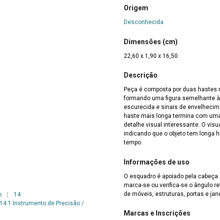
Origem
Desconhecida
Dimensões (cm)
22,60 x 1,90 x 16,50
Descrição
Peça é composta por duas hastes 
formando uma figura semelhante à 
escurecida e sinais de envelhecim
haste mais longa termina com uma
detalhe visual interessante. O visu
indicando que o objeto tem longa h
tempo.
Informações de uso
O esquadro é apoiado pela cabeça 
marca-se ou verifica-se o ângulo 
de móveis, estruturas, portas e jan
o
|
14
14.1 Instrumento de Precisão /
Marcas e Inscrições