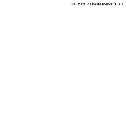
Na lateral da haste menor: "L G S
deira
Artista/Criador
Não Especificado
Forma de Aquisição
Doação
Esquadro
Esquadro