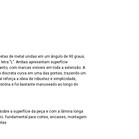
retas de metal unidas em um ângulo de 90 graus,
letra "L". Ambas apresentam superfície
ento, com marcas visíveis em toda a extensão. A
 discreta curva em uma das pontas, trazendo um
al reforça a ideia de robustez e simplicidade,
istória e foi bastante manuseado ao longo do
sobre a superfície da peça e com a lâmina longa
reto. Fundamental para cortes, encaixes, montagem
elas