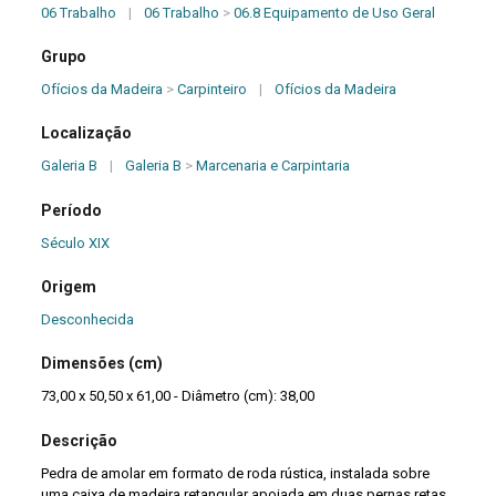
06 Trabalho
|
06 Trabalho
>
06.8 Equipamento de Uso Geral
Grupo
Ofícios da Madeira
>
Carpinteiro
|
Ofícios da Madeira
Localização
Galeria B
|
Galeria B
>
Marcenaria e Carpintaria
Período
Século XIX
Origem
Desconhecida
Dimensões (cm)
73,00 x 50,50 x 61,00 - Diâmetro (cm): 38,00
Descrição
Pedra de amolar em formato de roda rústica, instalada sobre
uma caixa de madeira retangular apoiada em duas pernas retas,