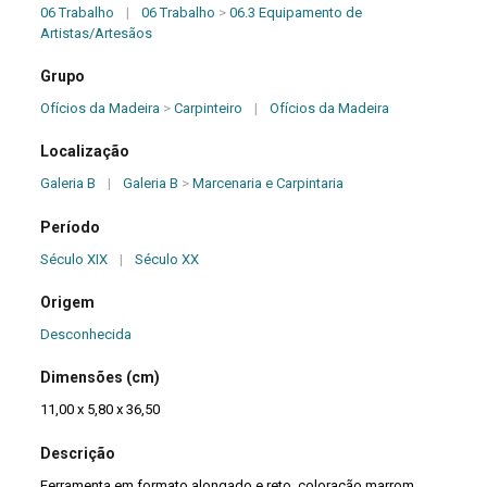
06 Trabalho
|
06 Trabalho
>
06.3 Equipamento de
Artistas/Artesãos
Grupo
Ofícios da Madeira
>
Carpinteiro
|
Ofícios da Madeira
Localização
Galeria B
|
Galeria B
>
Marcenaria e Carpintaria
Período
Século XIX
|
Século XX
Origem
Desconhecida
Dimensões (cm)
11,00 x 5,80 x 36,50
Descrição
Ferramenta em formato alongado e reto, coloração marrom