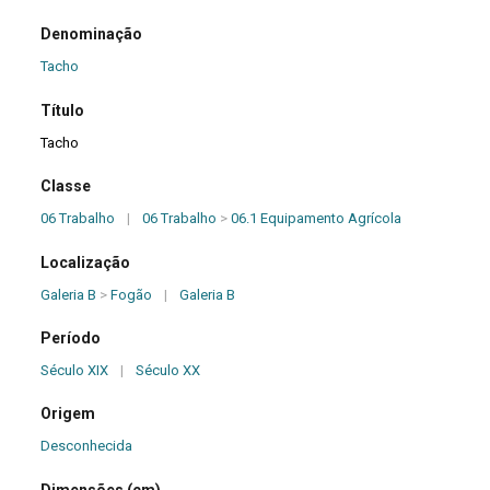
Denominação
Tacho
Título
Tacho
Classe
06 Trabalho
|
06 Trabalho
>
06.1 Equipamento Agrícola
Localização
Galeria B
>
Fogão
|
Galeria B
Período
Século XIX
|
Século XX
Origem
Desconhecida
Dimensões (cm)