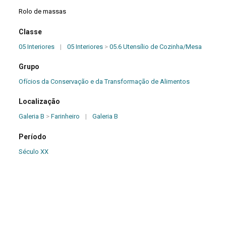
Rolo de massas
Classe
05 Interiores
|
05 Interiores
>
05.6 Utensílio de Cozinha/Mesa
Grupo
Ofícios da Conservação e da Transformação de Alimentos
Localização
Galeria B
>
Farinheiro
|
Galeria B
Período
Século XX
Origem
Desconhecida
Dimensões (cm)
42,00 - Diâmetro (cm): 3,50 - Peso (kg): 250,00