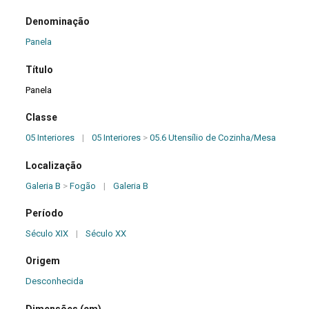
Denominação
Panela
Título
Panela
Classe
05 Interiores
|
05 Interiores
>
05.6 Utensílio de Cozinha/Mesa
Localização
Galeria B
>
Fogão
|
Galeria B
Período
Século XIX
|
Século XX
Origem
Desconhecida
Dimensões (cm)