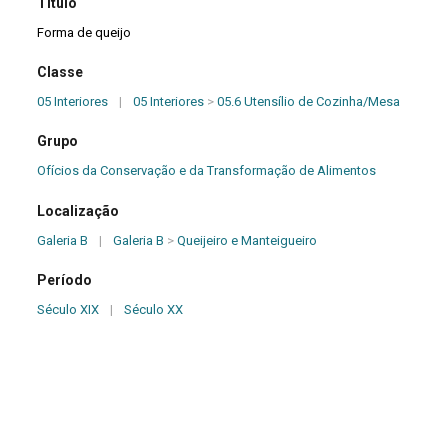
Título
Forma de queijo
Classe
05 Interiores
|
05 Interiores
>
05.6 Utensílio de Cozinha/Mesa
Grupo
Ofícios da Conservação e da Transformação de Alimentos
Localização
Galeria B
|
Galeria B
>
Queijeiro e Manteigueiro
Período
Século XIX
|
Século XX
Origem
Desconhecida
Dimensões (cm)