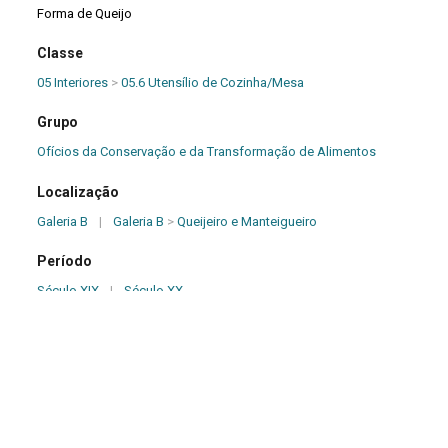
Forma de Queijo
Classe
05 Interiores
>
05.6 Utensílio de Cozinha/Mesa
Grupo
Ofícios da Conservação e da Transformação de Alimentos
Localização
Galeria B
|
Galeria B
>
Queijeiro e Manteigueiro
Período
Século XIX
|
Século XX
Origem
Desconhecida
Dimensões (cm)
20,20 x 20,00 x 5,60