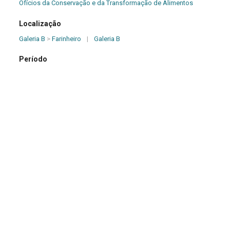
Ofícios da Conservação e da Transformação de Alimentos
Localização
Galeria B
>
Farinheiro
|
Galeria B
Período
Século XIX
|
Século XX
Origem
Desconhecida
Dimensões (cm)
7,00 x 10,00 x 25,60
Descrição
Fôrma em forma de meia-lua, com a figura representando um
peixe escamado e na lateral uma argola.
Marcas e Inscrições
Inexistentes