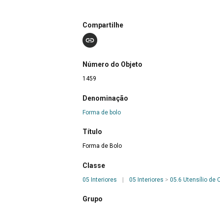
Compartilhe
Número do Objeto
1459
Denominação
Forma de bolo
Título
Forma de Bolo
Classe
05 Interiores
|
05 Interiores
>
05.6 Utensílio de
Grupo
Ofícios da Conservação e da Transformação de A