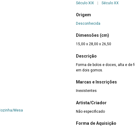
Século XIX
|
Século XX
Origem
Desconhecida
Dimensões (cm)
15,00 x 28,00 x 26,50
Descrição
Forma de bolos e doces, alta e de f
em dois gomos.
Marcas e Inscrições
Inexistentes
Artista/Criador
 Cozinha/Mesa
Não especificado
Forma de Aquisição
limentos
Doação