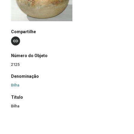
Compartilhe
Número do Objeto
2125
Denominação
Bilha
Título
Bilha
Classe
05 Interiores
|
05 Interiores
>
05.6 Utensílio de Cozinha/Mesa