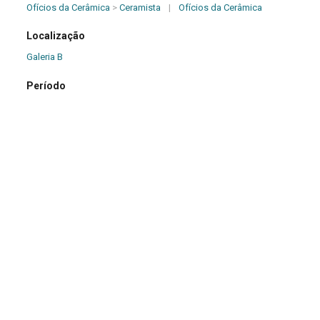
Ofícios da Cerâmica
>
Ceramista
|
Ofícios da Cerâmica
Localização
Galeria B
Período
Século XX
Origem
Desconhecida
Dimensões (cm)
10,00 x 17,00 x 2,00
Descrição
Fôrma semi-circular, com desenho de três flores (girassois),
escavado em sua superfície interna.
Marcas e Inscrições
Inexistentes