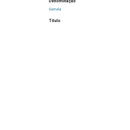
Denominação
Gamela
Título
Gamela
Classe
05 Interiores
|
05 Interiores
>
05.6 Utensílio de
Continuar navegando