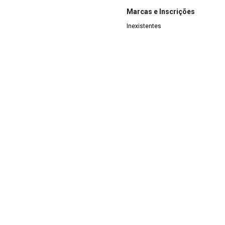
Marcas e Inscrições
Inexistentes
Artista/Criador
Não especificado
Forma de Aquisição
 Cozinha/Mesa
Doação
Jarro