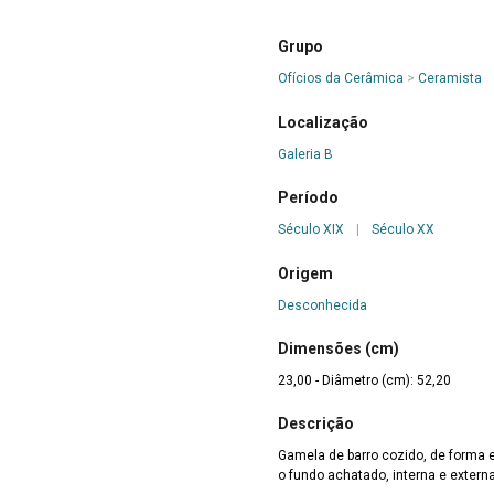
Grupo
Ofícios da Cerâmica
>
Ceramista
Localização
Galeria B
Período
Século XIX
|
Século XX
Origem
Desconhecida
Dimensões (cm)
23,00 - Diâmetro (cm): 52,20
Descrição
Gamela de barro cozido, de forma 
o fundo achatado, interna e exter